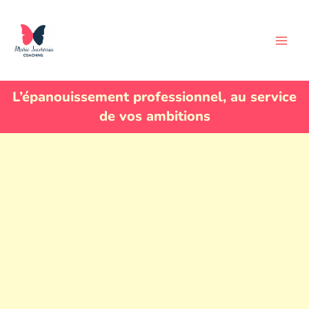
Aller
Coaching en évolution
au
personnelle et
contenu
professionnelle
Coaching professionnel et personnel
L’épanouissement professionnel, au service
de vos ambitions​​